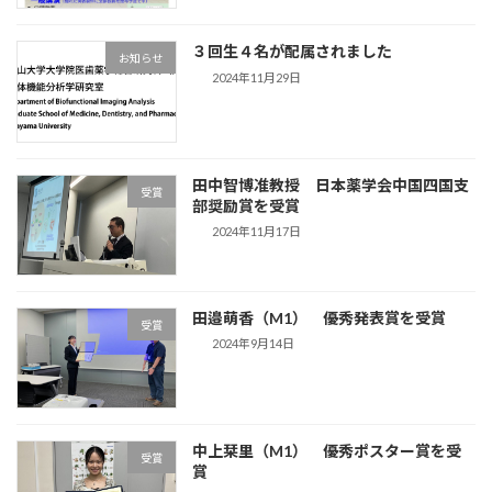
３回生４名が配属されました
お知らせ
2024年11月29日
田中智博准教授 日本薬学会中国四国支
受賞
部奨励賞を受賞
2024年11月17日
田邉萌香（M1） 優秀発表賞を受賞
受賞
2024年9月14日
中上栞里（M1） 優秀ポスター賞を受
受賞
賞