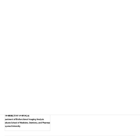
第31回中国四国支部分析化学若手セミナーのお知らせ（２）
2025年5月13日
最近の投稿
田中海成（M2）、波多野育（B4） 岡
お知らせ
山分析化学進歩賞を受賞
2026年3月14日
３回生４名が配属されました
お知らせ
2025年11月24日